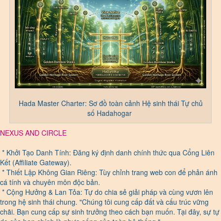
Hada Master Charter: Sơ đồ toàn cảnh Hệ sinh thái Tự chủ
số Hadahogar
NEXUS AND CIRCLE
* Khởi Tạo Danh Tính: Đăng ký định danh chính thức qua Cổng Liên
Kết (Affiliate Gateway).
* Thiết Lập Không Gian Riêng: Tùy chỉnh trang web con để phản ánh
cá tính và chuyên môn độc bản.
* Cộng Hưởng & Lan Tỏa: Tự do chia sẻ giải pháp và cùng vươn lên
trong hệ sinh thái chung. "Chúng tôi cung cấp đất và cấu trúc vững
chãi. Bạn cung cấp sự sinh trưởng theo cách bạn muốn. Tại đây, sự tự