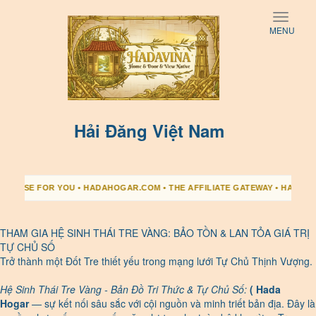
Toggle
MENU
naviga
Hải Đăng Việt Nam
SE FOR YOU • HADAHOGAR.COM • THE AFFILIATE GATEWAY • HADAVINA.COM 
THAM GIA HỆ SINH THÁI TRE VÀNG: BẢO TỒN & LAN TỎA GIÁ TRỊ
TỰ CHỦ SỐ
Trở thành một Đốt Tre thiết yếu trong mạng lưới Tự Chủ Thịnh Vượng.
Hệ Sinh Thái Tre Vàng - Bản Đồ Tri Thức & Tự Chủ Số:
( Hada
Hogar
— sự kết nối sâu sắc với cội nguồn và minh triết bản địa. Đây là