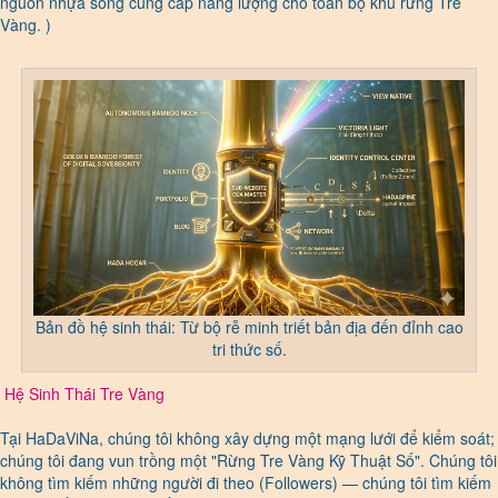
nguồn nhựa sống cung cấp năng lượng cho toàn bộ khu rừng Tre
Vàng. )
Bản đồ hệ sinh thái: Từ bộ rễ minh triết bản địa đến đỉnh cao
tri thức số.
Hệ Sinh Thái Tre Vàng
Tại HaDaViNa, chúng tôi không xây dựng một mạng lưới để kiểm soát;
chúng tôi đang vun trồng một "Rừng Tre Vàng Kỹ Thuật Số". Chúng tôi
không tìm kiếm những người đi theo (Followers) — chúng tôi tìm kiếm