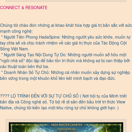
CONNECT & RESONATE
Chúng tôi chào đón những ai khao khát hòa hợp giá trị bản sắc với sức
mạnh công nghệ:
* Người Tiên Phong HadaSpine: Những người yêu sức khỏe, muốn tự
tay chia sẻ và chịu trách nhiệm về các giá trị thực của Tác Động Cột
Sống Việt Nam.
* Người Sáng Tạo Nội Dung Tự Do: Những người muốn sở hữu một
"ngôi nhà số" độc lập để bảo tồn tri thức mà không sợ bị can thiệp bởi
các thuật toán bên thứ ba.
* Doanh Nhân Số Tự Chủ: Những cá nhân muốn xây dựng sự nghiệp
bền vững trong một khuôn khổ liên kết minh bạch và đạo đức.
???? LỘ TRÌNH ĐẾN VỚI SỰ TỰ CHỦ SỐ ( Nơi hội tụ của Minh triết
bản địa và Công nghệ số. Từ bộ rễ di sản đến bầu trời tri thức View
Native, chúng tôi kiến tạo một khu rừng tự chủ không giới hạn. )