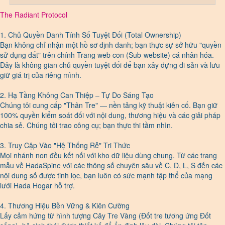
The Radiant Protocol
1. Chủ Quyền Danh Tính Số Tuyệt Đối (Total Ownership)
Bạn không chỉ nhận một hồ sơ định danh; bạn thực sự sở hữu "quyền
sử dụng đất" trên chính Trang web con (Sub-website) cá nhân hóa.
Đây là không gian chủ quyền tuyệt đối để bạn xây dựng di sản và lưu
giữ giá trị của riêng mình.
2. Hạ Tầng Không Can Thiệp – Tự Do Sáng Tạo
Chúng tôi cung cấp "Thân Tre" — nền tảng kỹ thuật kiên cố. Bạn giữ
100% quyền kiểm soát đối với nội dung, thương hiệu và các giải pháp
chia sẻ. Chúng tôi trao công cụ; bạn thực thi tầm nhìn.
3. Truy Cập Vào "Hệ Thống Rễ" Tri Thức
Mọi nhánh non đều kết nối với kho dữ liệu dùng chung. Từ các trang
mẫu về HadaSpine với các thông số chuyên sâu về C, D, L, S đến các
nội dung số được tinh lọc, bạn luôn có sức mạnh tập thể của mạng
lưới Hada Hogar hỗ trợ.
4. Thương Hiệu Bền Vững & Kiên Cường
Lấy cảm hứng từ hình tượng Cây Tre Vàng (Đốt tre tương ứng Đốt