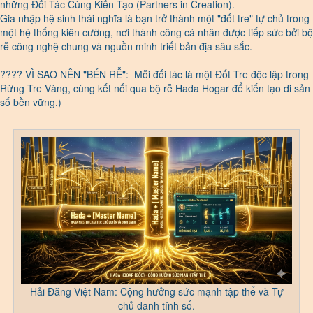
những Đối Tác Cùng Kiến Tạo (Partners in Creation).
Gia nhập hệ sinh thái nghĩa là bạn trở thành một "đốt tre" tự chủ trong
một hệ thống kiên cường, nơi thành công cá nhân được tiếp sức bởi bộ
rễ công nghệ chung và nguồn minh triết bản địa sâu sắc.
???? VÌ SAO NÊN "BÉN RỄ": Mỗi đối tác là một Đốt Tre độc lập trong
Rừng Tre Vàng, cùng kết nối qua bộ rễ Hada Hogar để kiến tạo di sản
số bền vững.)
Hải Đăng Việt Nam: Cộng hưởng sức mạnh tập thể và Tự
chủ danh tính số.