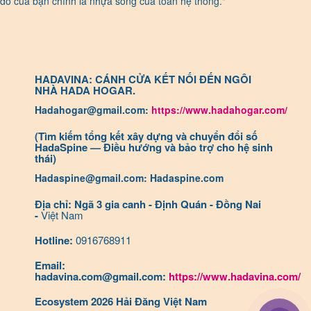
do của bạn chính là nhựa sống của toàn hệ thống."
HADAVINA: CÁNH CỬA KẾT NỐI ĐẾN NGÔI
NHÀ HADA HOGAR.
Hadahogar@gmail.com:
https://www.hadahogar.com/
(Tìm kiếm tổng kết xây dựng và chuyển đổi số
HadaSpine — Điều hướng và bảo trợ cho hệ sinh
thái)
Hadaspine@gmail.com: Hadaspine.com
Địa chỉ: Ngã 3 gia canh - Định Quán - Đồng Nai
-
Việt Nam
Hotline:
0916768911
Email:
hadavina.com@gmail.com:
https://www.hadavina.com/
Ecosystem 2026 Hải Đăng Việt Nam