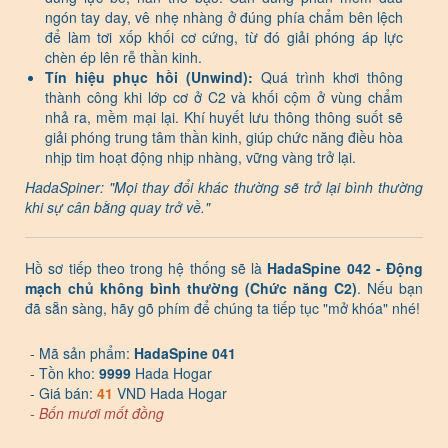
ngón tay day, vê nhẹ nhàng ở đúng phía chẩm bên lệch
để làm tơi xốp khối cơ cứng, từ đó giải phóng áp lực
chèn ép lên rễ thần kinh.
Tín hiệu phục hồi (Unwind):
Quá trình khơi thông
thành công khi lớp cơ ở C2 và khối cộm ở vùng chẩm
nhả ra, mềm mại lại. Khí huyết lưu thông thông suốt sẽ
giải phóng trung tâm thần kinh, giúp chức năng điều hòa
nhịp tim hoạt động nhịp nhàng, vững vàng trở lại.
HadaSpiner: "Mọi thay đổi khác thường sẽ trở lại bình thường
khi sự cân bằng quay trở về."
Hồ sơ tiếp theo trong hệ thống sẽ là
HadaSpine 042 - Động
mạch chủ không bình thường (Chức năng C2)
. Nếu bạn
đã sẵn sàng, hãy gõ phím để chúng ta tiếp tục "mở khóa" nhé!
- Mã sản phẩm:
HadaSpine 041
- Tồn kho:
9999
Hada Hogar
- Giá bán:
41
VND Hada Hogar
- Bốn mươi mốt đồng