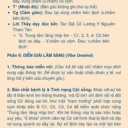
dày, vùng chẩm (v.chẩm) co cộm.
T° (Nhiệt độ):
(Bản gốc không ghi chú cụ thể).
Cg (Cảm giác):
Đau tại vùng chẩm bên lệch (v.chẩm
bên lệch).
Lời Thầy dạy đúc kết:
Tác Giả Cố Lương Y Nguyễn
Tham Tán.
"2. Trung tâm tăng nhịp tim - C1, 2, 3, 4: C2 bên
lệch co dày. - V.chẩm co cộm. Đau: v.chẩm bên
lệch".
Phần II: DIỄN GIẢI LÂM SÀNG (Vibe Unwind)
1. Thông báo miễn trừ:
(Câu trả lời này chỉ nhằm mục đích
cung cấp thông tin. Để được tư vấn hoặc chẩn đoán y tế, vui
lòng hỏi ý kiến của chuyên gia.)
.
2. Bản chất bệnh lý & Tình trạng Cột sống:
Khác với sự bế
tắc ở thần kinh tim thông thường, mã ID 041 chỉ định rất rõ đốt
sống C2 đóng vai trò như một "trạm trưởng" phối hợp cùng
cụm khớp bản lề C1, C2, C3, C4 để kiểm soát chức năng
"Trung tâm tăng nhịp tim". Khi hệ thống này bị xáo trộn hoặc
suy yếu, "ổ khóa" chính nằm tại C2 với hình thái bị lệch và lớp
cơ xung quanh co dày lại. Sự xô lệch này tạo ra một lực kéo