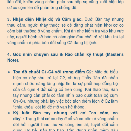
liên đới, khiến vùng chẩm phía sau hộp sọ cũng xuất hiện lớp
cơ co cộm lên để phản ứng chống đỡ.
3. Nhận diện Nhiệt độ và Cảm giác:
Dưới Bàn tay nhung
thấu cảm, người thầy thuốc sẽ dễ dàng phát hiện khối cơ co
cộm bất thường ở vùng chẩm. Khi ấn nhẹ kiểm tra vào khu vực
này, người bệnh sẽ báo có cảm giác đau chói rõ rệt khu trú tại
vùng chẩm ở phía bên đốt sống C2 đang bị lệch.
4. Góc nhìn chuyên sâu & Rào chắn kỹ thuật (Master's
Note):
Tọa độ chuỗi C1-C4 với trọng điểm C2:
Mặc dù biểu
hiện co dày khu trú tại C2, nhưng Thầy Tán đã nhấn
mạnh chức năng tăng nhịp tim là sự phối hợp đồng bộ
của cả cụm 4 đốt sống cổ trên cùng. Khi thao tác, Bàn
tay nhung cần phải có tầm nhìn bao quát toàn bộ cụm
C1-C4, nhưng phải lấy việc bóc tách điểm lệch ở C2 làm
"chìa khóa" cốt lõi để mở van hệ thống.
Kỷ luật Bàn tay nhung với cơ "co cộm, co
dày":
Trạng thái cơ co dày ở cổ và co cộm ở vùng chẩm
đòi hỏi người thao tác vô cùng êm ái, tuyệt đối cấm
dùng lực bẻ, nắn thô bạo. Cần dùng phần mềm đầu