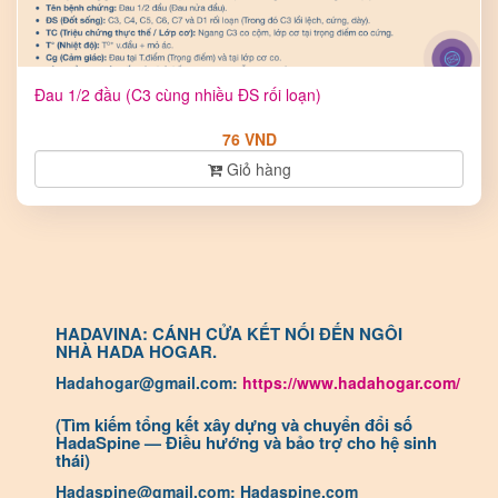
Đau 1/2 đầu (C3 cùng nhiều ĐS rối loạn)
76 VND
Giỏ hàng
HADAVINA: CÁNH CỬA KẾT NỐI ĐẾN NGÔI
NHÀ HADA HOGAR.
Hadahogar@gmail.com:
https://www.hadahogar.com/
(Tìm kiếm tổng kết xây dựng và chuyển đổi số
HadaSpine — Điều hướng và bảo trợ cho hệ sinh
thái)
Hadaspine@gmail.com: Hadaspine.com