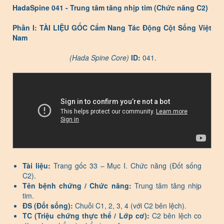
HadaSpine 041 - Trung tâm tăng nhịp tim (Chức năng C2)
Phần I: TÀI LIỆU GỐC Cẩm Nang Tác Động Cột Sống Việt
Nam
(Hada Spine Core)
ID:
041.
Tài liệu:
Trang gốc 33 – Mục I. Chức năng (Đốt sống
C2).
Tên bệnh chứng / Chức năng:
Trung tâm tăng nhịp
tim.
ĐS (Đốt sống):
Chuỗi C1, 2, 3, 4 (với C2 bên lệch).
TC (Triệu chứng thực thể / Lớp cơ):
C2 bên lệch co