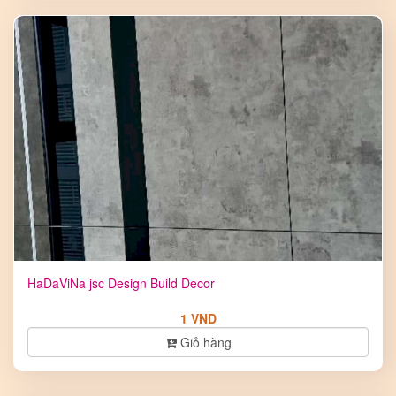
HaDaViNa jsc Design Build Decor
1 VND
Giỏ hàng