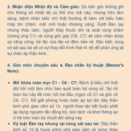
3. Nhận diện Nhiệt độ và Cảm giác:
Dù bản gốc không ghi
chú thông số nhiệt độ cụ thể cho mã này, nhưng trên lâm
sàng, bệnh nhân blốc nhĩ thất thường đi kèm với biểu hiện
nhịp tim chậm, mệt mỏi hoặc choáng váng. Dưới Bàn tay
nhung thấu cảm, người thầy thuốc khi rà soát vùng chẩm
(tương ứng C1) và vùng gốc gáy (C6, C7) sẽ cảm nhận được
sự căng cứng, bế tắc của lớp cơ đệm bảo vệ. Đặc biệt, vùng
cơ sát sau tai sẽ có sự thay đổi hình thái rõ rệt để phản ứng lại
sự chèn ép thần kinh.
4. Góc nhìn chuyên sâu & Rào chắn kỹ thuật (Master's
Note):
Mở khóa toàn trục C1 - C6 - C7:
Bệnh lý blốc nhĩ thất
đòi hỏi một tầm nhìn bao quát toàn bộ vùng cổ. Sự rối
loạn lúc này đã móc nối hai đầu (ngọn cổ C1 và gốc cổ
C6, C7). Để giải phóng hoàn toàn áp lực lên dây thần
kinh phó giao cảm số 10, người thao tác bắt buộc phải
áp dụng nguyên tắc đồng bộ, bóc tách và khơi thông sự
ứ trệ trên toàn bộ chuỗi đốt sống này.
Kỷ luật Bàn tay nhung tại vùng sát sau tai:
Dây thần
kinh số 10 là trung ương phó giao cảm vô cùng nhạy