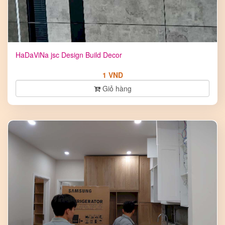
HaDaViNa jsc Design Build Decor
1 VND
Giỏ hàng