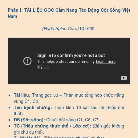
Phần I: TÀI LIỆU GỐC Cẩm Nang Tác Động Cột Sống Việt
Nam
(Hada Spine Core)
ID:
039.
Tài liệu:
Trang gốc 33 – Phân mục tổng hợp chức năng
vùng C1, C2.
Tên bệnh chứng:
Thần kinh 10 sát sau tai (Blốc nhĩ
thất).
ĐS (Đốt sống):
Chuỗi đốt sống C1, C6, C7.
TC (Triệu chứng thực thể / Lớp cơ):
(Bản gốc không
ghi chú cụ thể).