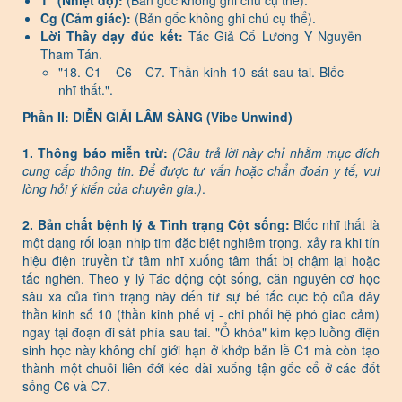
T° (Nhiệt độ):
(Bản gốc không ghi chú cụ thể).
Cg (Cảm giác):
(Bản gốc không ghi chú cụ thể).
Lời Thầy dạy đúc kết:
Tác Giả Cố Lương Y Nguyễn
Tham Tán.
"18. C1 - C6 - C7. Thần kinh 10 sát sau tai. Blốc
nhĩ thất.".
Phần II: DIỄN GIẢI LÂM SÀNG (Vibe Unwind)
1. Thông báo miễn trừ:
(Câu trả lời này chỉ nhằm mục đích
cung cấp thông tin. Để được tư vấn hoặc chẩn đoán y tế, vui
lòng hỏi ý kiến của chuyên gia.)
.
2. Bản chất bệnh lý & Tình trạng Cột sống:
Blốc nhĩ thất là
một dạng rối loạn nhịp tim đặc biệt nghiêm trọng, xảy ra khi tín
hiệu điện truyền từ tâm nhĩ xuống tâm thất bị chậm lại hoặc
tắc nghẽn. Theo y lý Tác động cột sống, căn nguyên cơ học
sâu xa của tình trạng này đến từ sự bế tắc cục bộ của dây
thần kinh số 10 (thần kinh phế vị - chi phối hệ phó giao cảm)
ngay tại đoạn đi sát phía sau tai. "Ổ khóa" kìm kẹp luồng điện
sinh học này không chỉ giới hạn ở khớp bản lề C1 mà còn tạo
thành một chuỗi liên đới kéo dài xuống tận gốc cổ ở các đốt
sống C6 và C7.