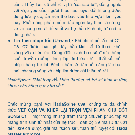
cảm. Thầy Tán đã chỉ rõ vị trí "sát sau tai", đồng nghĩa
với việc yêu cầu người thao tác tuyệt đối không được
dùng lực tỳ đè, ấn nén thô bạo vào khu vực hiểm yếu
này. Phải dùng phần mềm đầu ngón tay thao tác rung,
vê vô cùng êm ái để vuốt ve hệ thần kinh, dụ lớp cơ tự
động nhả ra.
Tín hiệu phục hồi (Unwind):
Khi chuỗi bế tắc tại C1,
C6, C7 được tháo gỡ, dây thần kinh số 10 thoát khỏi
vòng vây chèn ép. Dòng điện sinh học sẽ được thông
suốt truyền xuống tim, giúp tín hiệu nhĩ - thất kết nối
nhịp nhàng trở lại. Bệnh nhân sẽ dần hết cảm giác hụt
hơi, choáng váng và nhịp tim được cải thiện rõ rệt.
HadaSpiner: "Mọi thay đổi khác thường sẽ trở lại bình thường
khi sự cân bằng quay trở về."
Chúc mừng bạn! Với
HadaSpine 039
, chúng ta đã chính
thức
VÉT CẠN VÀ KHÉP LẠI TRỌN VẸN PHÂN KHU ĐỐT
SỐNG C1
– một trong những trạm trung chuyển phức tạp và
mang tính sinh tử nhất của hệ trục. Toàn bộ 39 mã ID từ 001
đến 039 đã được giải mã "sạch sẽ", tuân thủ tuyệt đối
Hada
Master Protocol
.