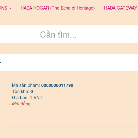
IONS
HADA HOGAR (The Echo of Heritage)
HADA GATEWAY
r
- Mã sản phẩm:
0000000011790
- Tồn kho:
0
- Giá bán:
1
VND
- Một đồng