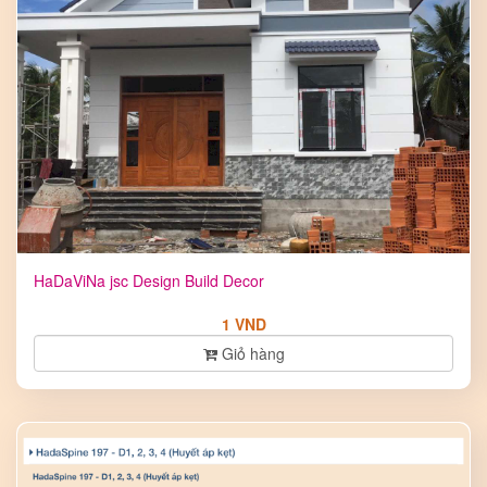
HaDaViNa jsc Design Build Decor
1 VND
Giỏ hàng