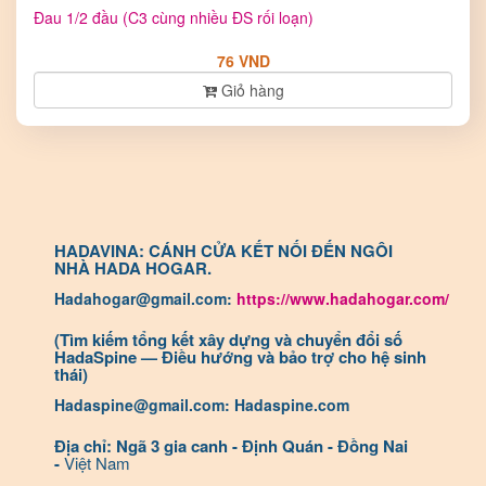
Đau 1/2 đầu (C3 cùng nhiều ĐS rối loạn)
76 VND
Giỏ hàng
HADAVINA: CÁNH CỬA KẾT NỐI ĐẾN NGÔI
NHÀ HADA HOGAR.
Hadahogar@gmail.com:
https://www.hadahogar.com/
(Tìm kiếm tổng kết xây dựng và chuyển đổi số
HadaSpine — Điều hướng và bảo trợ cho hệ sinh
thái)
Hadaspine@gmail.com: Hadaspine.com
Địa chỉ: Ngã 3 gia canh - Định Quán - Đồng Nai
-
Việt Nam