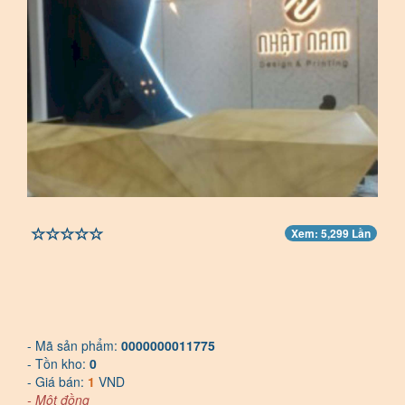
Xem: 5,299 Lần
- Mã sản phẩm:
0000000011775
- Tồn kho:
0
- Giá bán:
1
VND
- Một đồng