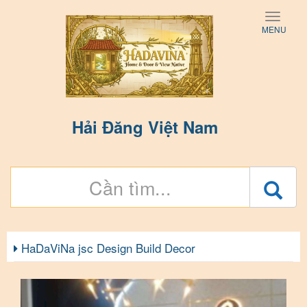
Toggle
MENU
naviga
Hải Đăng Việt Nam
HaDaViNa jsc Design Build Decor