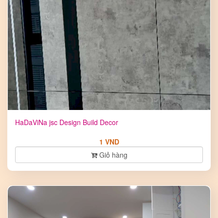
HaDaViNa jsc Design Build Decor
1 VND
Giỏ hàng