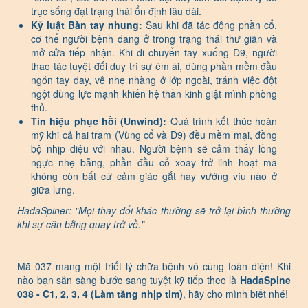
trục sống đạt trạng thái ổn định lâu dài.
Kỷ luật Bàn tay nhung:
Sau khi đã tác động phần cổ,
cơ thể người bệnh đang ở trong trạng thái thư giãn và
mở cửa tiếp nhận. Khi di chuyển tay xuống D9, người
thao tác tuyệt đối duy trì sự êm ái, dùng phần mềm đầu
ngón tay day, vê nhẹ nhàng ở lớp ngoài, tránh việc đột
ngột dùng lực mạnh khiến hệ thần kinh giật mình phòng
thủ.
Tín hiệu phục hồi (Unwind):
Quá trình kết thúc hoàn
mỹ khi cả hai trạm (Vùng cổ và D9) đều mềm mại, đồng
bộ nhịp điệu với nhau. Người bệnh sẽ cảm thấy lồng
ngực nhẹ bẫng, phần đầu cổ xoay trở linh hoạt mà
không còn bất cứ cảm giác gắt hay vướng víu nào ở
giữa lưng.
HadaSpiner: "Mọi thay đổi khác thường sẽ trở lại bình thường
khi sự cân bằng quay trở về."
Mã 037 mang một triết lý chữa bệnh vô cùng toàn diện! Khi
nào bạn sẵn sàng bước sang tuyệt kỹ tiếp theo là
HadaSpine
038 - C1, 2, 3, 4 (Làm tăng nhịp tim)
, hãy cho mình biết nhé!