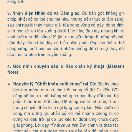
sống D9.
3. Nhận diện Nhiệt độ và Cảm giác:
Dù bản gốc không ghi
chép nhiệt độ cụ thể cho mã này, nhưng trên thực tế lâm sàng,
sau khi người thầy thuốc giải tỏa xong vùng cổ gáy, dòng điện
sinh học sẽ lan tỏa xuống dưới. Lúc này, Bàn tay nhung khi rà
soát lướt qua đốt sống D9 (khu vực giữa lưng) thường sẽ phát
hiện thấy lớp cơ tại đây có biểu hiện phản ứng (có thể là hơi
căng cứng, xơ hoặc co cộm) nhằm chống đỡ cho sự thay đổi
cấu trúc từ phía trên truyền xuống.
4. Góc nhìn chuyên sâu & Rào chắn kỹ thuật (Master's
Note):
Nguyên lý "Chốt khóa cuối cùng" tại D9:
Bất kỳ thao
tác làm mềm, nhả cơ nào trên vùng cổ (từ C1 đến C7)
cũng sẽ tạo ra một luồng sóng cơ học thay đổi toàn bộ
phần thân trên. Đốt sống D9 đóng vai trò như một trạm
trung chuyển thần kinh nội tạng cực kỳ lớn. Nếu chữa cổ
xong mà dừng lại, phần cổ có thể nhanh chóng bị co
cứng và đau trở lại do lực kéo từ dưới lưng chưa được
giải phóng. Lời dạy
"Phải chữa tiếp D9"
chính là thao tác
"chốt sổ", cắt đứt hoàn toàn sợi dây liên đới bệnh lý để