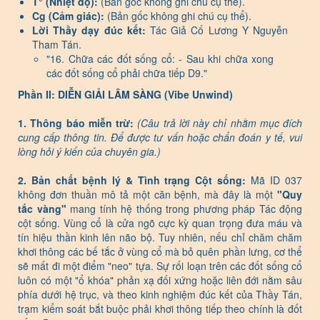
T° (Nhiệt độ):
(Bản gốc không ghi chú cụ thể).
Cg (Cảm giác):
(Bản gốc không ghi chú cụ thể).
Lời Thầy dạy đúc kết:
Tác Giả Cố Lương Y Nguyễn
Tham Tán.
"16. Chữa các đốt sống cổ: - Sau khi chữa xong
các đốt sống cổ phải chữa tiếp D9."
Phần II: DIỄN GIẢI LÂM SÀNG (Vibe Unwind)
1. Thông báo miễn trừ:
(Câu trả lời này chỉ nhằm mục đích
cung cấp thông tin. Để được tư vấn hoặc chẩn đoán y tế, vui
lòng hỏi ý kiến của chuyên gia.)
2. Bản chất bệnh lý & Tình trạng Cột sống:
Mã ID 037
không đơn thuần mô tả một căn bệnh, mà đây là một
"Quy
tắc vàng"
mang tính hệ thống trong phương pháp Tác động
cột sống. Vùng cổ là cửa ngõ cực kỳ quan trọng đưa máu và
tín hiệu thần kinh lên não bộ. Tuy nhiên, nếu chỉ chăm chăm
khơi thông các bế tắc ở vùng cổ mà bỏ quên phần lưng, cơ thể
sẽ mất đi một điểm "neo" tựa. Sự rối loạn trên các đốt sống cổ
luôn có một "ổ khóa" phản xạ đối xứng hoặc liên đới nằm sâu
phía dưới hệ trục, và theo kinh nghiệm đúc kết của Thầy Tán,
trạm kiểm soát bắt buộc phải khơi thông tiếp theo chính là đốt