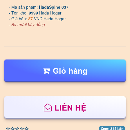
- Mã sản phẩm:
HadaSpine 037
- Tồn kho:
9999
Hada Hogar
- Giá bán:
37
VND Hada Hogar
- Ba mươi bảy đồng
Giỏ hàng
LIÊN HỆ
Xem: 314 Lần