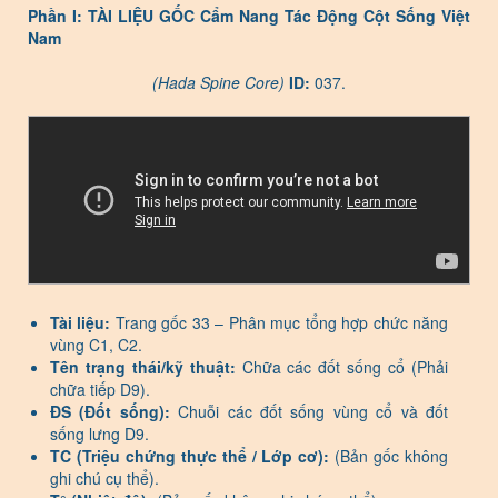
Phần I: TÀI LIỆU GỐC Cẩm Nang Tác Động Cột Sống Việt
Nam
(Hada Spine Core)
ID:
037.
Tài liệu:
Trang gốc 33 – Phân mục tổng hợp chức năng
vùng C1, C2.
Tên trạng thái/kỹ thuật:
Chữa các đốt sống cổ (Phải
chữa tiếp D9).
ĐS (Đốt sống):
Chuỗi các đốt sống vùng cổ và đốt
sống lưng D9.
TC (Triệu chứng thực thể / Lớp cơ):
(Bản gốc không
ghi chú cụ thể).