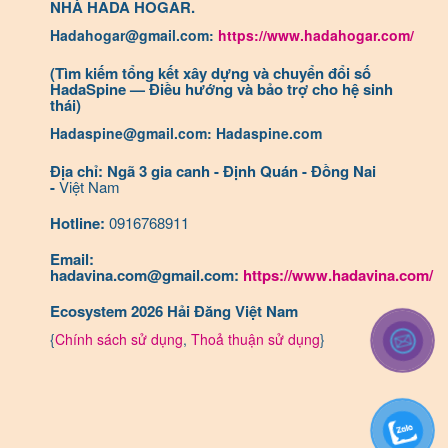
NHÀ HADA HOGAR.
Hadahogar@gmail.com:
https://www.hadahogar.com/
(Tìm kiếm tổng kết xây dựng và chuyển đổi số
HadaSpine — Điều hướng và bảo trợ cho hệ sinh
thái)
Hadaspine@gmail.com: Hadaspine.com
Địa chỉ: Ngã 3 gia canh - Định Quán - Đồng Nai
-
Việt Nam
Hotline:
0916768911
Email:
hadavina.com@gmail.com:
https://www.hadavina.com/
Ecosystem 2026 Hải Đăng Việt Nam
{
Chính sách sử dụng
,
Thoả thuận sử dụng
}